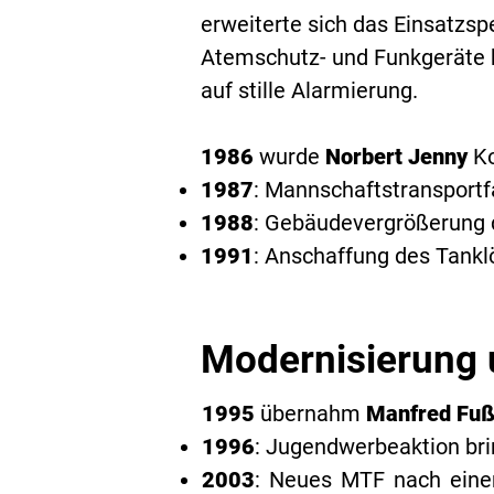
erweiterte sich das Einsatzs
Atemschutz- und Funkgeräte 
auf stille Alarmierung.
1986
wurde
Norbert Jenny
Ko
1987
: Mannschaftstransport
1988
: Gebäudevergrößerung 
1991
: Anschaffung des Tankl
Modernisierung 
1995
übernahm
Manfred Fu
1996
: Jugendwerbeaktion bri
2003
: Neues MTF nach eine