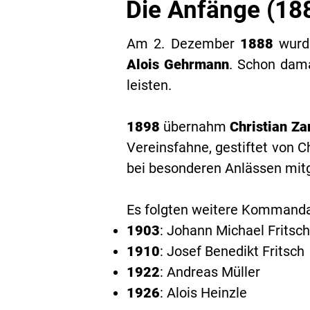
Die Anfänge (18
Am
2. Dezember
1888
wurde
Alois Gehrmann
. Schon dama
leisten.
1898
übernahm
Christian Za
Vereinsfahne
, gestiftet von 
bei besonderen Anlässen mitg
Es folgten weitere Kommand
1903
: Johann Michael Fritsch
1910
: Josef Benedikt Fritsch
1922
: Andreas Müller
1926
: Alois Heinzle