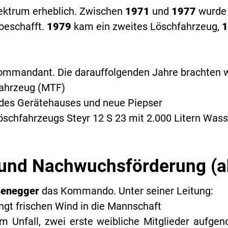
pektrum erheblich. Zwischen
1971
und
1977
wurde
beschafft.
1979
kam ein zweites Löschfahrzeug,
1
mmandant. Die darauffolgenden Jahre brachten w
fahrzeug (MTF)
des Gerätehauses und neue Piepser
öschfahrzeugs Steyr 12 S 23 mit 2.000 Litern Wass
und Nachwuchsförderung (a
ßenegger
das Kommando. Unter seiner Leitung:
ngt frischen Wind in die Mannschaft
m Unfall, zwei erste weibliche Mitglieder aufg