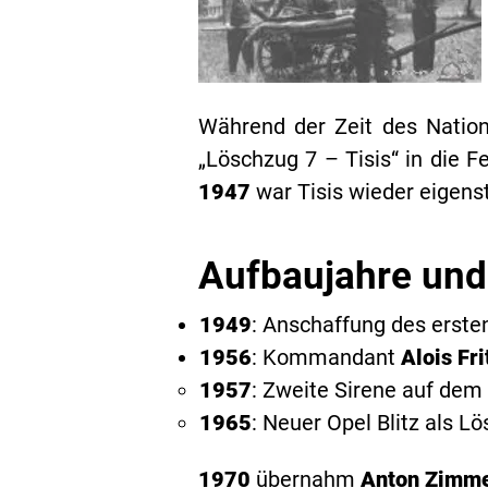
Während der Zeit des Natio
„Löschzug 7 – Tisis“ in die F
1947
war Tisis wieder eigens
Aufbaujahre und
1949
: Anschaffung des ersten
1956
: Kommandant
Alois Fri
1957
: Zweite Sirene auf dem
1965
: Neuer Opel Blitz als L
1970
übernahm
Anton Zimm