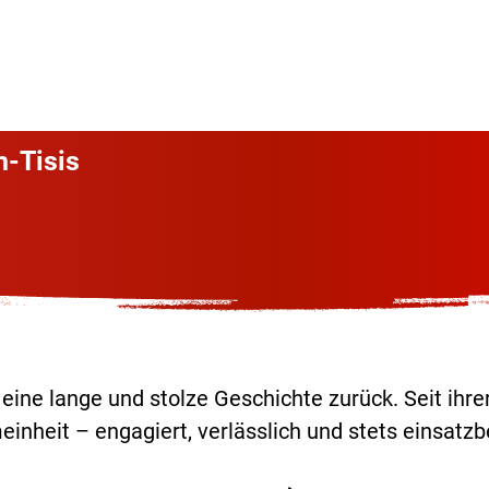
tartseite
Über uns
Aktuelles
Mitmachen
h-Tisis
f eine lange und stolze Geschichte zurück. Seit ih
einheit – engagiert, verlässlich und stets einsatzbe