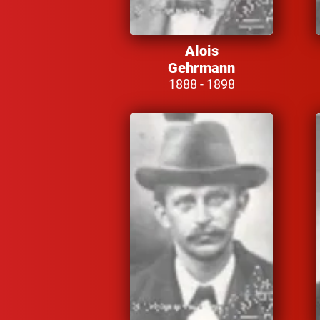
Alois
Gehrmann
1888 - 1898